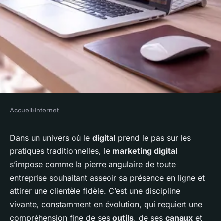
Accueil
›
Internet
INTERNET
Réussir son marketing digital :
Dans un univers où le
digital
prend le pas sur les
pratiques traditionnelles, le
marketing digital
astuces et stratégies
s’impose comme la pierre angulaire de toute
entreprise souhaitant asseoir sa présence en ligne et
admin
•
30 novembre 2023
•
5 min de lecture
attirer une clientèle fidèle. C’est une discipline
vivante, constamment en évolution, qui requiert une
compréhension fine de ses
outils
, de ses
canaux
et