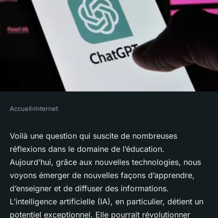
Accueil
›
Internet
INTERNET
Comment l'intelligence
Voilà une question qui suscite de nombreuses
réflexions dans le domaine de l’éducation.
artificielle peut-elle améliorer
Aujourd’hui, grâce aux nouvelles technologies, nous
l'éducation en ligne ?
voyons émerger de nouvelles façons d’apprendre,
d’enseigner et de diffuser des informations.
admin
•
30 novembre 2023
•
6 min de lecture
L’intelligence artificielle (IA), en particulier, détient un
potentiel exceptionnel. Elle pourrait révolutionner