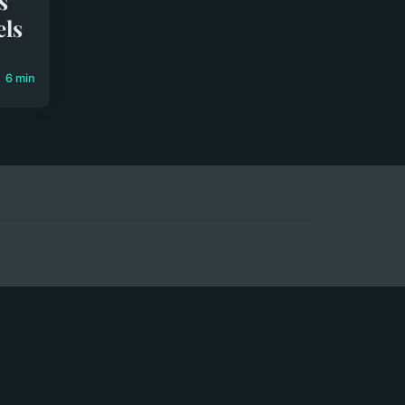
s
els
6 min