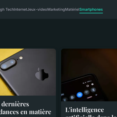
igh Tech
Internet
Jeux-video
Marketing
Matériel
Smartphones
 dernières
L'intelligence
dances en matière