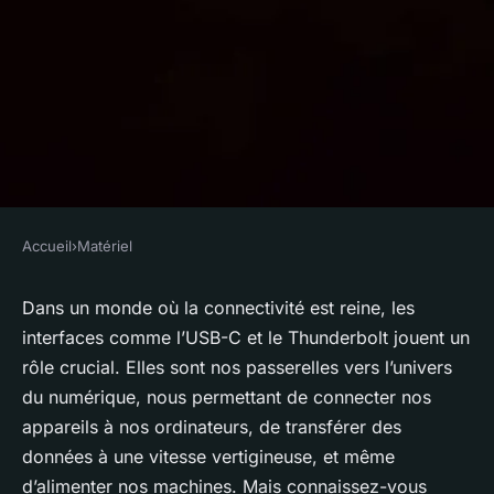
Accueil
›
Matériel
MATÉRIEL
Les différences entre les
Dans un monde où la connectivité est reine, les
interfaces comme l’USB-C et le Thunderbolt jouent un
interfaces USB-C et
rôle crucial. Elles sont nos passerelles vers l’univers
Thunderbolt : lesquelles
du numérique, nous permettant de connecter nos
privilégier ?
appareils à nos ordinateurs, de transférer des
données à une vitesse vertigineuse, et même
admin
•
30 novembre 2023
•
5 min de lecture
d’alimenter nos machines. Mais connaissez-vous