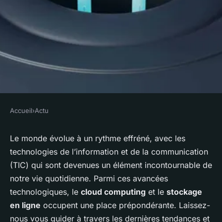
Accueil
›
Actu
ACTU
les avancées dans le domaine
Le monde évolue à un rythme effréné, avec les
technologies de l’information et de la communication
du cloud computing et du
(TIC) qui sont devenues un élément incontournable de
stockage en ligne sécurisé
notre vie quotidienne. Parmi ces avancées
technologiques, le
cloud computing
et le
stockage
admin
•
12 novembre 2023
•
6 min de lecture
en ligne
occupent une place prépondérante. Laissez-
nous vous guider à travers les dernières tendances et