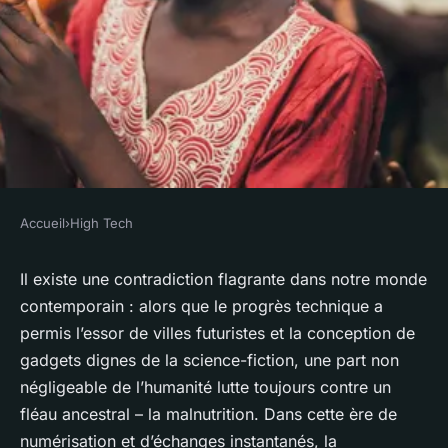
Accueil
›
High Tech
HIGH TECH
Comment la technologie peut-
Il existe une contradiction flagrante dans notre monde
contemporain : alors que le progrès technique a
elle aider à combattre la
permis l’essor de villes futuristes et la conception de
malnutrition dans le monde ?
gadgets dignes de la science-fiction, une part non
négligeable de l’humanité lutte toujours contre un
admin
•
30 novembre 2023
•
4 min de lecture
fléau ancestral – la malnutrition. Dans cette ère de
numérisation et d’échanges instantanés, la